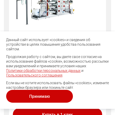
Данный сайт использует «cookies» и сведения об
Флексографическая машина
устройстве в целях повышения удобства пользования
сайтом.
ярусного построения
Продолжая работу с сайтом, вы даете свое согласие на
использование файлов «cookie», возможностью рассылки
ракельного типа Bilgili BMPS-
вам уведомлений и принимаете условия наших
Политики обработки персональных данных
и
1004
Пользовательского соглашения
.
Кол-во цветов: 4
Если вы не хотите использовать файлы «cookies», измените
настройки браузера или покиньте сайт.
Ширина материала: 1100 мм
Принимаю
Ширина печати: 1000 мм
Купить в 1 клик