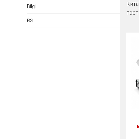
Кита
Bilgili
пост
RS