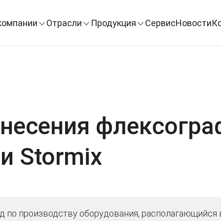
компании
Отрасли
Продукция
Сервис
Новости
К
несения флексогра
и Stormix
д по производству оборудования, располагающийся 