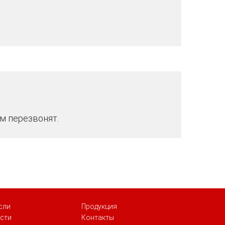
м перезвонят.
сли
Продукция
сти
Контакты