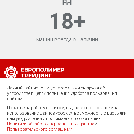
18
+
машин всегда в наличии
Позвоните нам по любому вопросу:
Данный сайт использует «cookies» и сведения об
устройстве в целях повышения удобства пользования
8 (800) 222-40-61
сайтом.
Ростов-на-Дону, ул. Вавилова, 59
Продолжая работу с сайтом, вы даете свое согласие на
Георгий
использование файлов «cookie», возможностью рассылки
trade@ep-group.ru
Здравствуйте! Готов помочь
вам уведомлений и принимаете условия наших
Вам. Напишите мне, если у
Политики обработки персональных данных
и
Вас появятся вопросы.
Пользовательского соглашения
.