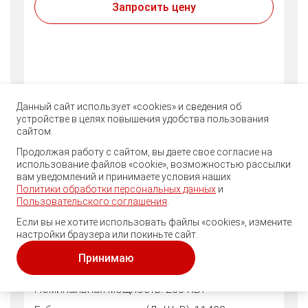
Запросить цену
Данный сайт использует «cookies» и сведения об
устройстве в целях повышения удобства пользования
сайтом.
Продолжая работу с сайтом, вы даете свое согласие на
Георгий
использование файлов «cookie», возможностью рассылки
Здравствуйте! Готов помочь
вам уведомлений и принимаете условия наших
Вам. Напишите мне, если у
Политики обработки персональных данных
и
Вас появятся вопросы.
Пользовательского соглашения
.
Если вы не хотите использовать файлы «cookies», измените
настройки браузера или покиньте сайт.
Гранулятор Polystar HNT–120V
Принимаю
Производительность: до 600 кг/ч
Номинальная мощность: 250 КВт