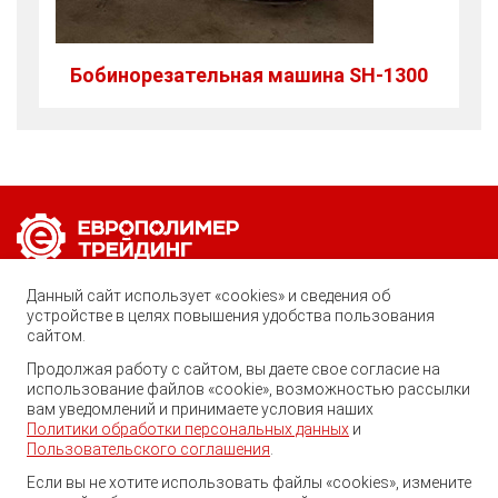
Бобинорезательная машина SH-1300
Позвоните нам по любому вопросу:
Данный сайт использует «cookies» и сведения об
8 (800) 222-40-61
устройстве в целях повышения удобства пользования
сайтом.
Ростов-на-Дону, ул. Вавилова, 59
Продолжая работу с сайтом, вы даете свое согласие на
использование файлов «cookie», возможностью рассылки
trade@ep-group.ru
вам уведомлений и принимаете условия наших
Политики обработки персональных данных
и
Пользовательского соглашения
.
Если вы не хотите использовать файлы «cookies», измените