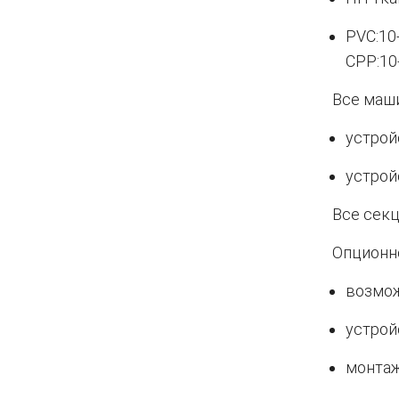
PVC:10
CPP:10
Все маш
устрой
устрой
Все секц
Опционн
возмож
устрой
монтаж