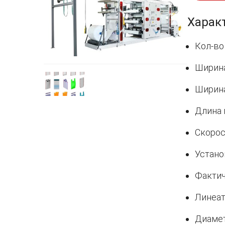
Харак
Кол-во
Ширина
Ширина
Длина 
Скорос
Устано
Фактич
Линеат
Диамет