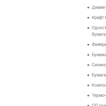
Диамет
Крафт б
Одност
бумага:
Фейерв
Бумажн
Силико
Бумага
Композ
Термоч
ПП тка