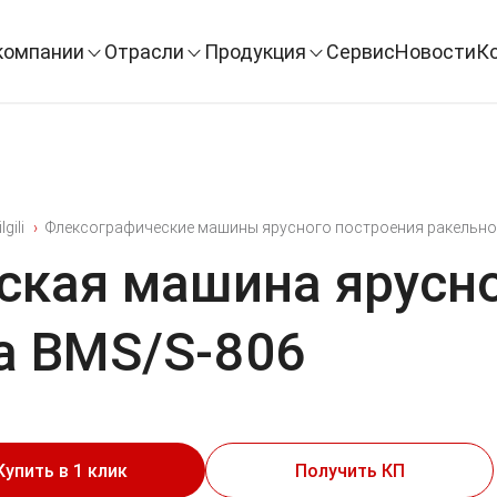
компании
Отрасли
Продукция
Сервис
Новости
К
lgili
Флексографические машины ярусного построения ракельно
ская машина ярусно
а BMS/S-806
Купить в 1 клик
Получить КП