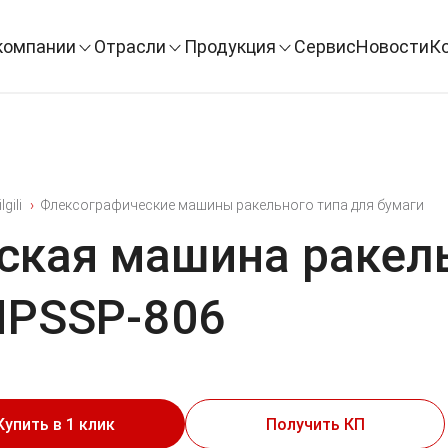
компании
Отрасли
Продукция
Сервис
Новости
К
lgili
Флексографические машины ракельного типа для бумаги
ская машина ракель
BMPSSP-806
Купить в 1 клик
Получить КП