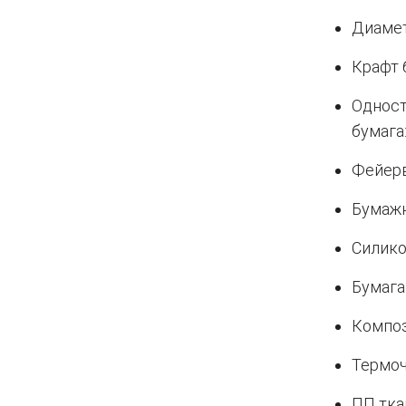
Диамет
Крафт б
Одност
бумага:
Фейерв
Бумажн
Силико
Бумага
Композ
Термоч
ПП тка