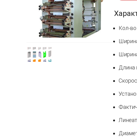
Харак
Кол-во
Ширина
Ширина
Длина 
Скорос
Устано
Фактич
Линеат
Диамет