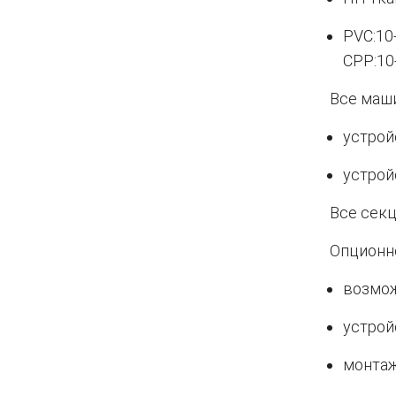
PVC:10
CPP:10
Все маш
устрой
устрой
Все секц
Опционн
возмож
устрой
монтаж