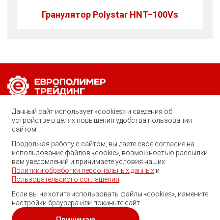
Гранулятор Polystar HNT–100Vs
Позвоните нам по любому вопросу:
Данный сайт использует «cookies» и сведения об
устройстве в целях повышения удобства пользования
8 (800) 222-40-61
сайтом.
Ростов-на-Дону, ул. Вавилова, 59
Продолжая работу с сайтом, вы даете свое согласие на
Георгий
использование файлов «cookie», возможностью рассылки
trade@ep-group.ru
Здравствуйте! Готов помочь
вам уведомлений и принимаете условия наших
Вам. Напишите мне, если у
Политики обработки персональных данных
и
Вас появятся вопросы.
Пользовательского соглашения
.
Если вы не хотите использовать файлы «cookies», измените
настройки браузера или покиньте сайт.
© 2010-2024. Европолимер-Трейдинг.
Все права защищены.
Принимаю