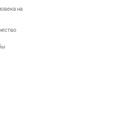
ловека на
чество
бы.