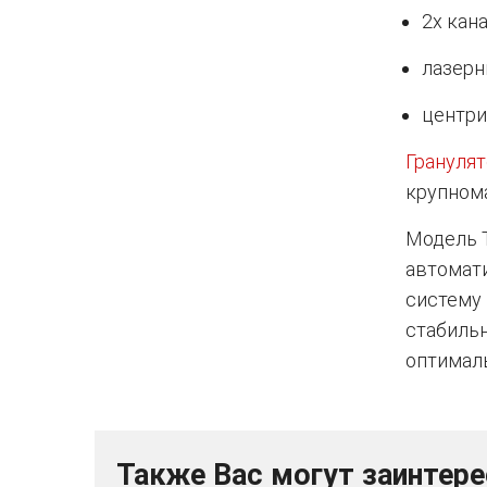
2х кан
лазерн
центри
Грануля
крупном
Модель 
автомат
систему 
стабиль
оптимал
Также Вас могут заинтер