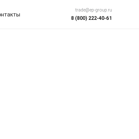
trade@ep-group.ru
онтакты
8 (800) 222-40-61