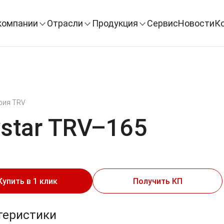
компании
Отрасли
Продукция
Сервис
Новости
К
рия TRV
ystar TRV–165
Купить в 1 клик
Получить КП
теристики