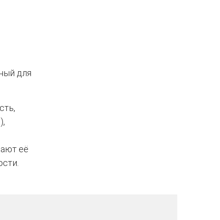
нный для
сть,
с
),
лают её
сти.