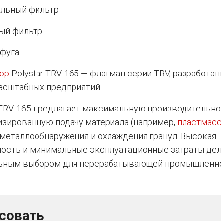
альный фильтр
ый фильтр
фуга
тор
Polystar TRV-165 — флагман серии TRV, разработа
асштабных предприятий.
TRV-165 предлагает максимальную производительно
изированную подачу материала (например,
пластмас
металлообнаружения и охлаждения гранул. Высокая
ность и минимальные эксплуатационные затраты де
ьным выбором для перерабатывающей промышленно
есовать