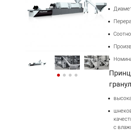
Диамет
Перера
Соотно
Произв
Номина
Принц
гранул
высока
шнеков
качест
с влаж