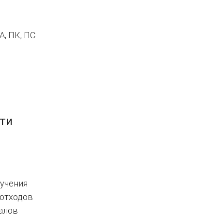
, ПК, ПС
ти
лучения
 отходов
иалов