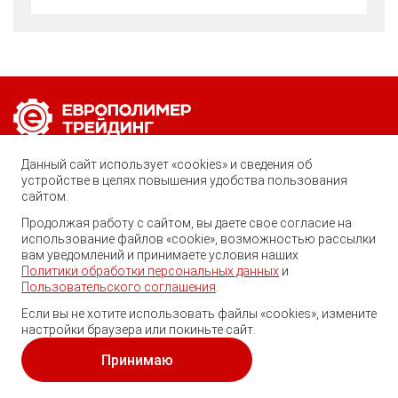
Позвоните нам по любому вопросу:
Данный сайт использует «cookies» и сведения об
8 (800) 222-40-61
устройстве в целях повышения удобства пользования
сайтом.
Ростов-на-Дону, ул. Вавилова, 59
Продолжая работу с сайтом, вы даете свое согласие на
использование файлов «cookie», возможностью рассылки
trade@ep-group.ru
вам уведомлений и принимаете условия наших
Политики обработки персональных данных
и
Пользовательского соглашения
.
Если вы не хотите использовать файлы «cookies», измените
настройки браузера или покиньте сайт.
© 2010-2024. Европолимер-Трейдинг.
Все права защищены.
Принимаю
Политика обработки персональных данных
и
пользовательское соглашение
.