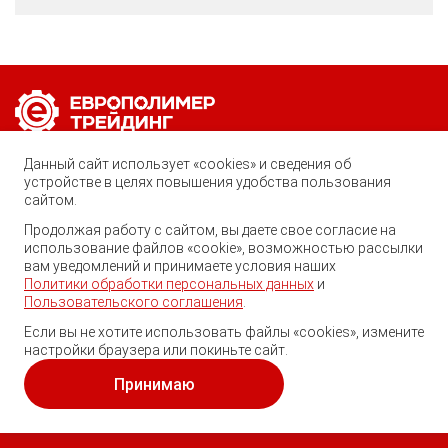
Позвоните нам по любому вопросу:
Данный сайт использует «cookies» и сведения об
8 (800) 222-40-61
устройстве в целях повышения удобства пользования
сайтом.
Ростов-на-Дону, ул. Вавилова, 59
Продолжая работу с сайтом, вы даете свое согласие на
использование файлов «cookie», возможностью рассылки
trade@ep-group.ru
вам уведомлений и принимаете условия наших
Политики обработки персональных данных
и
Пользовательского соглашения
.
Если вы не хотите использовать файлы «cookies», измените
настройки браузера или покиньте сайт.
© 2010-2024. Европолимер-Трейдинг.
Все права защищены.
Принимаю
Политика обработки персональных данных
и
пользовательское соглашение
.