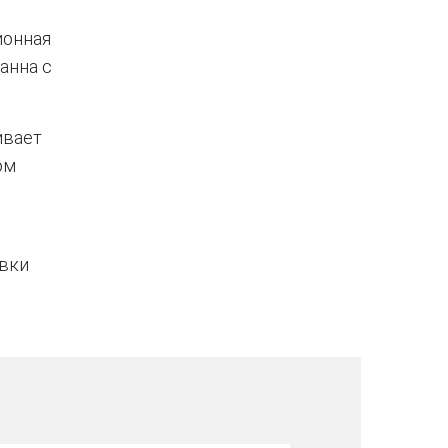
ионная
анна с
ивает
ом
овки