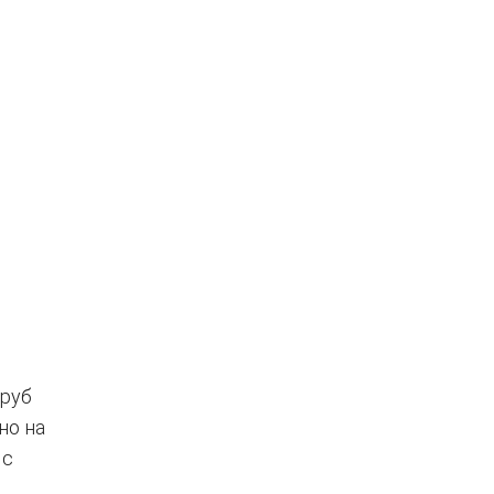
труб
но на
 с