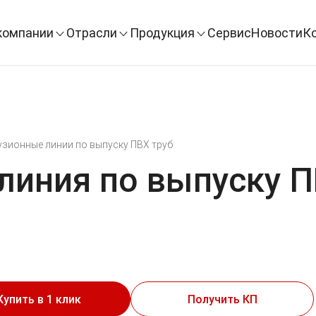
компании
Отрасли
Продукция
Сервис
Новости
К
узионные линии по выпуску ПВХ труб
линия по выпуску П
Купить в 1 клик
Получить КП