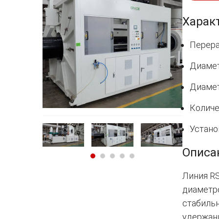
Харак
Перера
Диамет
Диамет
Количе
Устано
Описа
Линия R
диаметро
стабильн
удержани