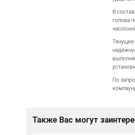
В состав
голова п
насосной
Тянущее
надёжну
выполняе
установк
По запро
компаун
Также Вас могут заинтер