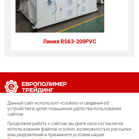
Линия RS63-200PVC
Позвоните нам по любому вопросу:
Данный сайт использует «cookies» и сведения об
8 (800) 222-40-61
устройстве в целях повышения удобства пользования
сайтом.
Ростов-на-Дону, ул. Вавилова, 59
Продолжая работу с сайтом, вы даете свое согласие на
Георгий
использование файлов «cookie», возможностью рассылки
trade@ep-group.ru
Здравствуйте! Готов помочь
вам уведомлений и принимаете условия наших
Вам. Напишите мне, если у