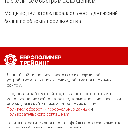
также литье с быстрым охлаждением.
Мощные двигатели, параллельность движений,
большие объемы производства.
Позвоните нам по любому вопросу:
Данный сайт использует «cookies» и сведения об
8 (800) 222-40-61
устройстве в целях повышения удобства пользования
сайтом.
Ростов-на-Дону, ул. Вавилова, 59
Продолжая работу с сайтом, вы даете свое согласие на
Георгий
использование файлов «cookie», возможностью рассылки
trade@ep-group.ru
Здравствуйте! Готов помочь
вам уведомлений и принимаете условия наших
Вам. Напишите мне, если у
Политики обработки персональных данных
и
Вас появятся вопросы.
Пользовательского соглашения
.
Если вы не хотите использовать файлы «cookies», измените