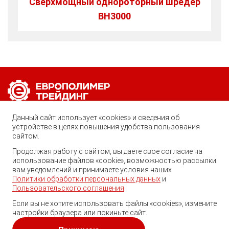
Сверхмощный однороторный шредер
BH3000
Позвоните нам по любому вопросу:
Данный сайт использует «cookies» и сведения об
8 (800) 222-40-61
устройстве в целях повышения удобства пользования
сайтом.
Ростов-на-Дону, ул. Вавилова, 59
Продолжая работу с сайтом, вы даете свое согласие на
Георгий
использование файлов «cookie», возможностью рассылки
trade@ep-group.ru
Здравствуйте! Готов помочь
вам уведомлений и принимаете условия наших
Вам. Напишите мне, если у
Политики обработки персональных данных
и
Вас появятся вопросы.
Пользовательского соглашения
.
Если вы не хотите использовать файлы «cookies», измените
настройки браузера или покиньте сайт.
© 2010-2024. Европолимер-Трейдинг.
Все права защищены.