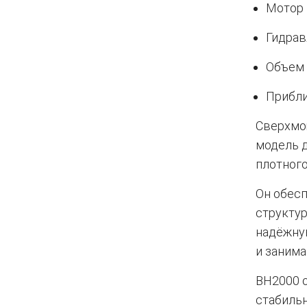
Мотор 
Гидрав
Объем 
Прибли
Сверхмо
модель 
плотного
Он обес
структур
надёжну
и заним
BH2000 о
стабильн