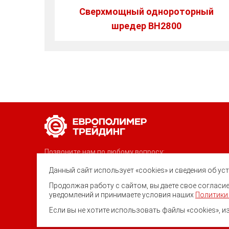
Сверхмощный однороторный
шредер BH2800
Позвоните нам по любому вопросу:
8 (800) 222-40-61
Данный сайт использует «cookies» и сведения об у
Ростов-на-Дону, ул. Вавилова, 59
Продолжая работу с сайтом, вы даете свое соглас
уведомлений и принимаете условия наших
Политики
trade@ep-group.ru
Если вы не хотите использовать файлы «cookies», и
© 2010-2024. Европолимер-Трейди