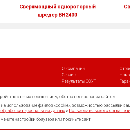
Сверхмощный однороторный
С
шредер BH2400
О компании
Отра
Сервис
Ново
Результаты СОУТ
Гара
стройстве в целях повышения удобства пользования сайтом.
ие на использование файлов «cookie», возможностью рассылки ва
 обработки персональных данных
и
Пользовательского соглашен
змените настройки браузера или покиньте сайт.
нг.
Все права защищены.
Политика обработки персональных данн