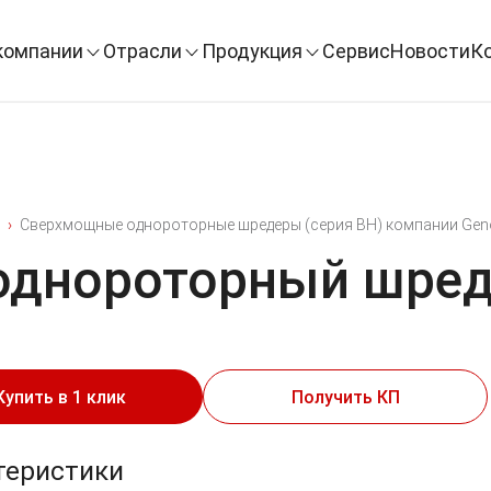
компании
Отрасли
Продукция
Сервис
Новости
К
Сверхмощные однороторные шредеры (серия BH) компании Gen
днороторный шред
Купить в 1 клик
Получить КП
теристики