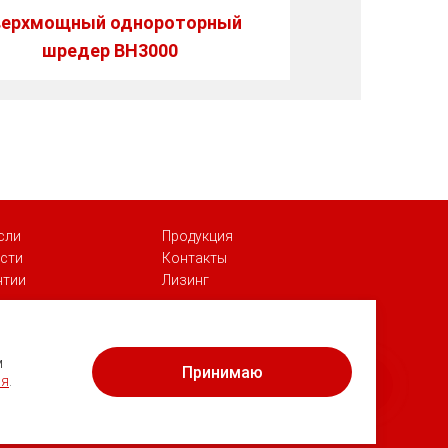
верхмощный однороторный
шредер BH3000
сли
Продукция
сти
Контакты
нтии
Лизинг
Георгий
Здравствуйте! Готов помочь Вам.
м
Принимаю
Напишите мне, если у Вас появятся
ия
.
вопросы.
ых
и
пользовательское соглашение
.