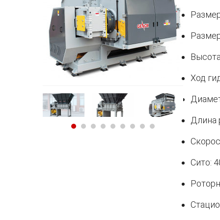
Размер
Размер
Высота
Ход ги
Диамет
Длина 
Скорос
Сито: 
Роторн
Стацио