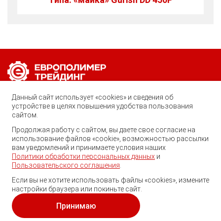
Позвоните нам по любому вопросу:
Данный сайт использует «cookies» и сведения об
устройстве в целях повышения удобства пользования
8 (800) 222-40-61
сайтом.
Ростов-на-Дону, ул. Вавилова, 59
Продолжая работу с сайтом, вы даете свое согласие на
Георгий
использование файлов «cookie», возможностью рассылки
trade@ep-group.ru
Здравствуйте! Готов помочь
вам уведомлений и принимаете условия наших
Вам. Напишите мне, если у
Политики обработки персональных данных
и
Вас появятся вопросы.
Пользовательского соглашения
.
Если вы не хотите использовать файлы «cookies», измените
настройки браузера или покиньте сайт.
© 2010-2024. Европолимер-Трейдинг.
Все права защищены.
Принимаю
Политика обработки персональных данных
и