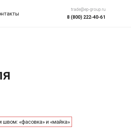
trade@ep-group.ru
онтакты
8 (800) 222-40-61
ля
 швом: «фасовка» и «майка»