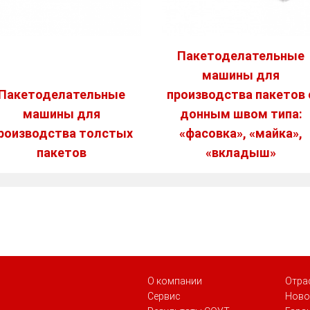
Пакетоделательные
машины для
Пакетоделательные
производства пакетов 
машины для
донным швом типа:
роизводства толстых
«фасовка», «майка»,
пакетов
«вкладыш»
О компании
Отра
Сервис
Ново