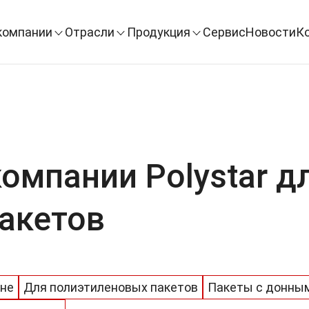
компании
Отрасли
Продукция
Сервис
Новости
К
омпании Polystar д
акетов
оне
Для полиэтиленовых пакетов
Пакеты с донным