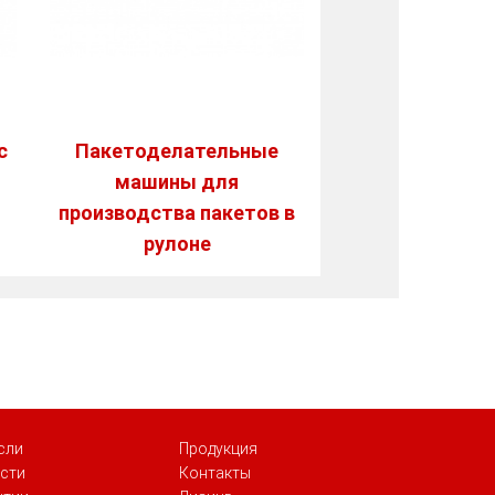
с
Пакетоделательные
машины для
производства пакетов в
рулоне
сли
Продукция
сти
Контакты