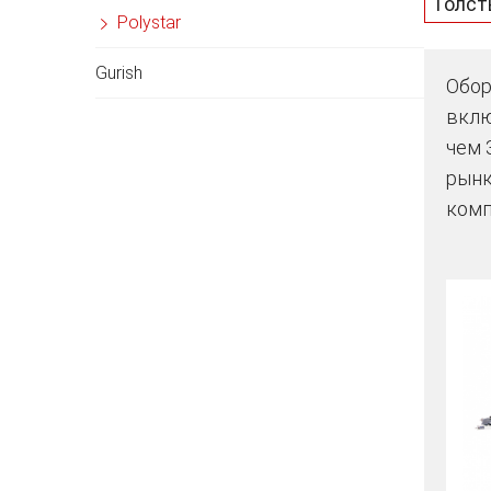
Толст
Polystar
Gurish
Обор
вклю
чем 
рынк
комп