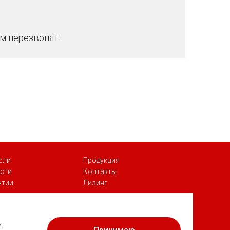
м перезвонят.
сли
Продукция
сти
Контакты
нтии
Лизинг
м