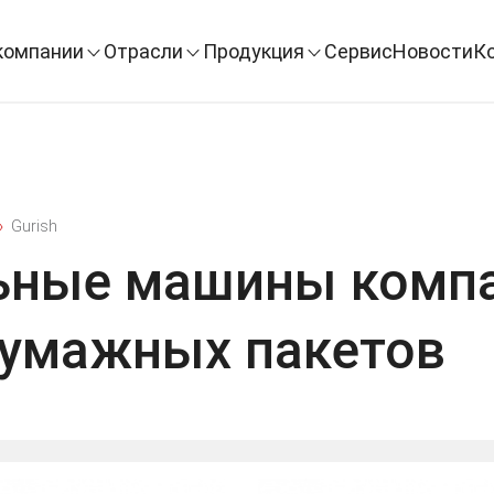
компании
Отрасли
Продукция
Сервис
Новости
К
Gurish
ьные машины компа
бумажных пакетов