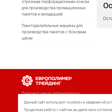
отрезным перфорационным ножом
Ос
для производства промышленных
пакетов и вкладышей
Ост
Пакетоделательные машины для
производства пакетов с боковым
швом
Позвоните нам по любому вопросу:
8 (800) 222-40-61
Данный сайт использует «cookies» и сведения об у
Ростов-на-Дону, ул. Вавилова, 59
Продолжая работу с сайтом, вы даете свое соглас