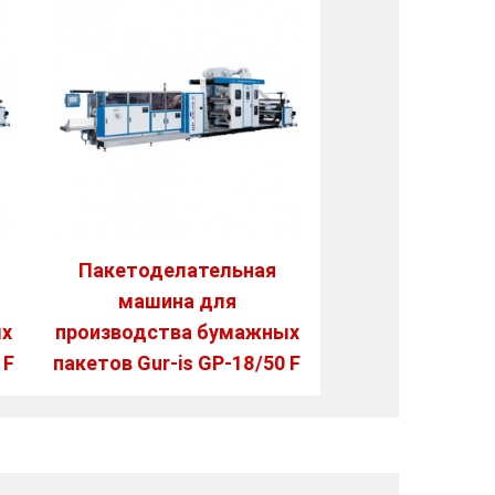
Пакетоделательная
машина для
ых
производства бумажных
 F
пакетов Gur-is GP-18/50 F