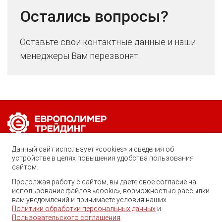
Остались вопросы?
Оставьте свои контактные данные и наши
менеджеры Вам перезвонят.
Позвоните нам по любому вопросу:
Данный сайт использует «cookies» и сведения об
8 (800) 222-40-61
устройстве в целях повышения удобства пользования
сайтом.
Ростов-на-Дону, ул. Вавилова, 59
Продолжая работу с сайтом, вы даете свое согласие на
использование файлов «cookie», возможностью рассылки
trade@ep-group.ru
вам уведомлений и принимаете условия наших
Политики обработки персональных данных
и
Пользовательского соглашения
.