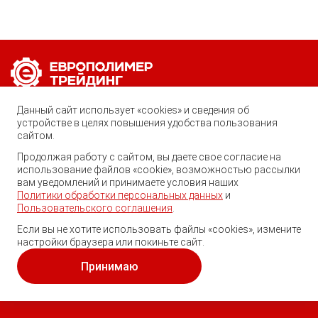
Позвоните нам по любому вопросу:
Данный сайт использует «cookies» и сведения об
8 (800) 222-40-61
устройстве в целях повышения удобства пользования
сайтом.
Ростов-на-Дону, ул. Вавилова, 59
Продолжая работу с сайтом, вы даете свое согласие на
использование файлов «cookie», возможностью рассылки
trade@ep-group.ru
вам уведомлений и принимаете условия наших
Политики обработки персональных данных
и
Пользовательского соглашения
.
Если вы не хотите использовать файлы «cookies», измените
настройки браузера или покиньте сайт.
© 2010-2024. Европолимер-Трейдинг.
Все права защищены.
Принимаю
Политика обработки персональных данных
и
пользовательское соглашение
.