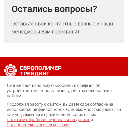
Остались вопросы?
Оставьте свои контактные данные и наши
менеджеры Вам перезвонят.
Позвоните нам по любому вопросу:
Данный сайт использует «cookies» и сведения об
8 (800) 222-40-61
устройстве в целях повышения удобства пользования
сайтом.
Ростов-на-Дону, ул. Вавилова, 59
Продолжая работу с сайтом, вы даете свое согласие на
Георгий
использование файлов «cookie», возможностью рассылки
trade@ep-group.ru
Здравствуйте! Готов помочь
вам уведомлений и принимаете условия наших
Вам. Напишите мне, если у
Политики обработки персональных данных
и
Вас появятся вопросы.
Пользовательского соглашения
.