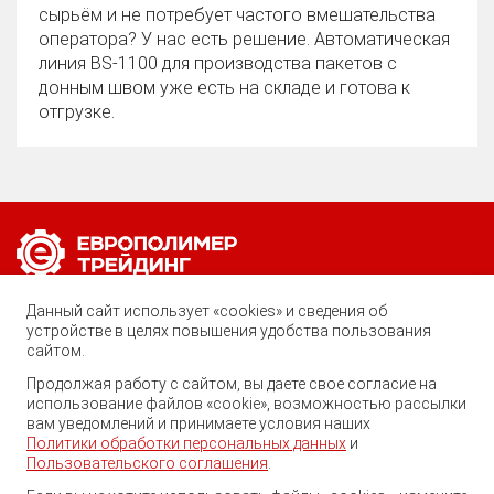
сырьём и не потребует частого вмешательства
оператора? У нас есть решение. Автоматическая
линия BS‑1100 для производства пакетов с
донным швом уже есть на складе и готова к
отгрузке.
Позвоните нам по любому вопросу:
Данный сайт использует «cookies» и сведения об
8 (800) 222-40-61
устройстве в целях повышения удобства пользования
сайтом.
Ростов-на-Дону, ул. Вавилова, 59
Продолжая работу с сайтом, вы даете свое согласие на
использование файлов «cookie», возможностью рассылки
trade@ep-group.ru
вам уведомлений и принимаете условия наших
Политики обработки персональных данных
и
Пользовательского соглашения
.