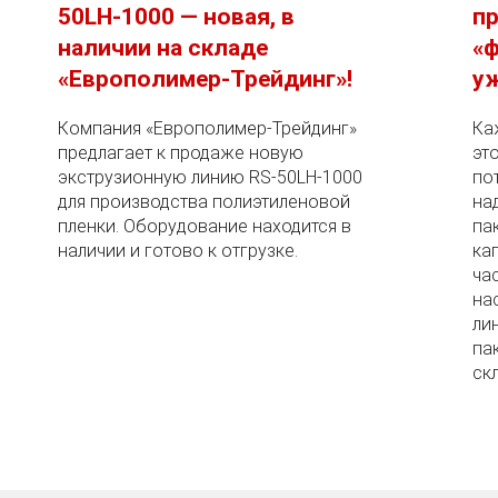
50LH-1000 — новая, в
пр
наличии на складе
«ф
«Европолимер-Трейдинг»!
уж
Компания «Европолимер-Трейдинг»
Ка
предлагает к продаже новую
эт
экструзионную линию RS-50LH-1000
по
для производства полиэтиленовой
на
пленки. Оборудование находится в
па
наличии и готово к отгрузке.
ка
ча
на
ли
па
скл