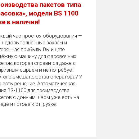
оизводства пакетов типа
асовка», модели BS 1100
е в наличии!
ждый час простоя оборудования —
о недовыполненные заказы и
терянная прибыль. Вы ищете
дёжную машину для фасовочных
кетов, которая справится даже с
призным сырьём и не потребует
стого вмешательства оператора? У
с есть решение. Автоматическая
ния BS‑1100 для производства
кетов с донным швом уже есть на
аде и готова к отгрузке.