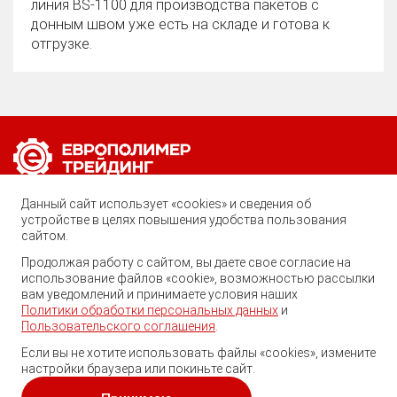
линия BS‑1100 для производства пакетов с
донным швом уже есть на складе и готова к
отгрузке.
Позвоните нам по любому вопросу:
Данный сайт использует «cookies» и сведения об
8 (800) 222-40-61
устройстве в целях повышения удобства пользования
сайтом.
Ростов-на-Дону, ул. Вавилова, 59
Продолжая работу с сайтом, вы даете свое согласие на
использование файлов «cookie», возможностью рассылки
trade@ep-group.ru
вам уведомлений и принимаете условия наших
Политики обработки персональных данных
и
Пользовательского соглашения
.
Если вы не хотите использовать файлы «cookies», измените
настройки браузера или покиньте сайт.
© 2010-2024. Европолимер-Трейдинг.
Все права защищены.