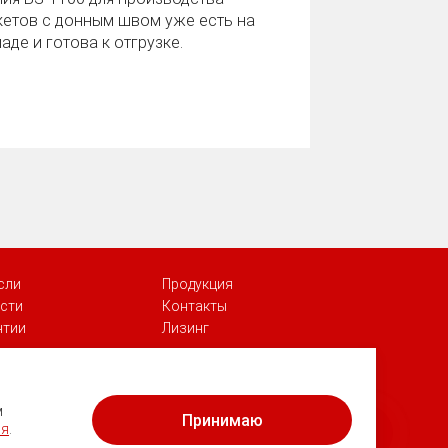
кетов с донным швом уже есть на
аде и готова к отгрузке.
сли
Продукция
сти
Контакты
нтии
Лизинг
Георгий
Здравствуйте! Готов помочь Вам.
м
Принимаю
Напишите мне, если у Вас появятся
ия
.
вопросы.