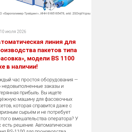
10 июля 2026
втоматическая линия для
оизводства пакетов типа
асовка», модели BS 1100
е в наличии!
ждый час простоя оборудования —
о недовыполненные заказы и
терянная прибыль. Вы ищете
дёжную машину для фасовочных
кетов, которая справится даже с
призным сырьём и не потребует
стого вмешательства оператора? У
с есть решение. Автоматическая
ния BS‑1100 для производства