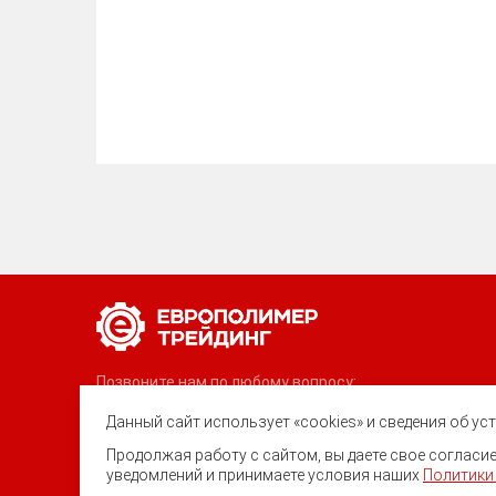
Позвоните нам по любому вопросу:
8 (800) 222-40-61
Данный сайт использует «cookies» и сведения об у
Ростов-на-Дону, ул. Вавилова, 59
Продолжая работу с сайтом, вы даете свое соглас
уведомлений и принимаете условия наших
Политики
trade@ep-group.ru