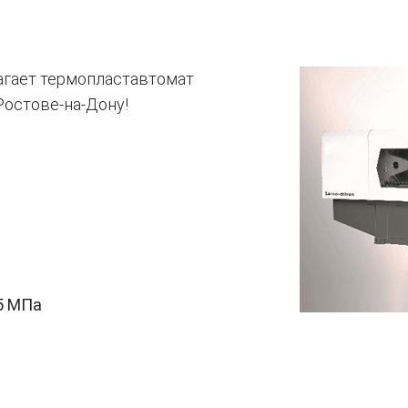
агает термопластавтомат
 Ростове-на-Дону!
5 МПа