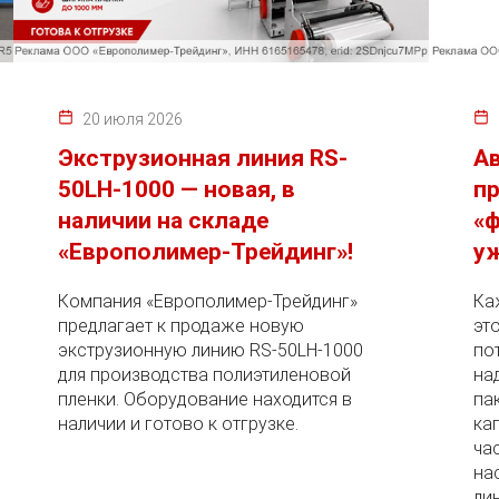
20 июля 2026
Экструзионная линия RS-
А
50LH-1000 — новая, в
пр
наличии на складе
«ф
«Европолимер-Трейдинг»!
уж
Компания «Европолимер-Трейдинг»
Ка
предлагает к продаже новую
эт
экструзионную линию RS-50LH-1000
по
для производства полиэтиленовой
на
пленки. Оборудование находится в
па
наличии и готово к отгрузке.
ка
ча
на
ли