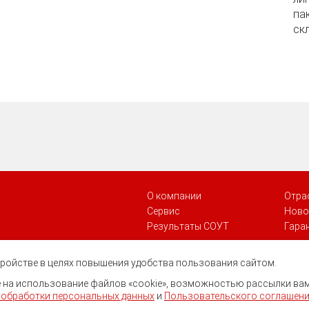
па
скл
О компании
Отра
Сервис
Ново
Результаты СОУТ
Гара
стройстве в целях повышения удобства пользования сайтом.
ие на использование файлов «cookie», возможностью рассылки ва
 обработки персональных данных
и
Пользовательского соглашен