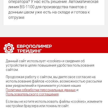
оператора? У нас есть решение. Автоматическая
линия BS‑1100 для производства пакетов с
донным швом уже есть на складе и готова к
отгрузке.
Позвоните нам по любому вопросу:
Данный сайт использует «cookies» и сведения об
8 (800) 222-40-61
устройстве в целях повышения удобства пользования
сайтом.
Ростов-на-Дону, ул. Вавилова, 59
Продолжая работу с сайтом, вы даете свое согласие на
Георгий
использование файлов «cookie», возможностью рассылки
trade@ep-group.ru
Здравствуйте! Готов помочь
вам уведомлений и принимаете условия наших
Вам. Напишите мне, если у
Политики обработки персональных данных
и
Вас появятся вопросы.
Пользовательского соглашения
.
Если вы не хотите использовать файлы «cookies», измените
настройки браузера или покиньте сайт.
© 2010-2024. Европолимер-Трейдинг.