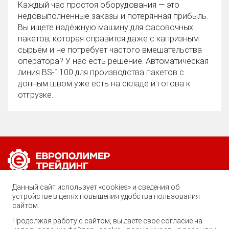
Каждый час простоя оборудования — это
недовыполненные заказы и потерянная прибыль.
Вы ищете надёжную машину для фасовочных
пакетов, которая справится даже с капризным
сырьём и не потребует частого вмешательства
оператора? У нас есть решение. Автоматическая
линия BS‑1100 для производства пакетов с
донным швом уже есть на складе и готова к
отгрузке.
Позвоните нам по любому вопросу:
Данный сайт использует «cookies» и сведения об
8 (800) 222-40-61
устройстве в целях повышения удобства пользования
сайтом.
Ростов-на-Дону, ул. Вавилова, 59
Продолжая работу с сайтом, вы даете свое согласие на