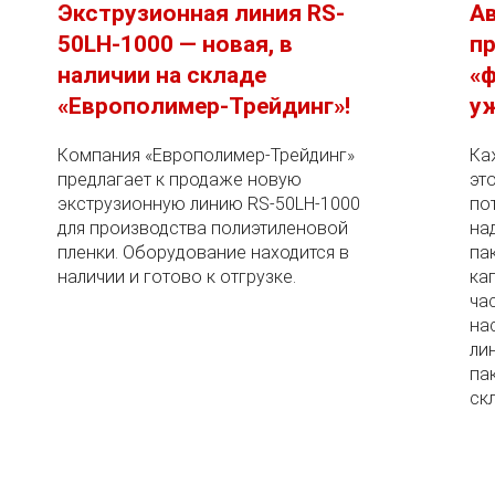
Экструзионная линия RS-
А
50LH-1000 — новая, в
пр
наличии на складе
«ф
«Европолимер-Трейдинг»!
уж
Компания «Европолимер-Трейдинг»
Ка
предлагает к продаже новую
эт
экструзионную линию RS-50LH-1000
по
для производства полиэтиленовой
на
пленки. Оборудование находится в
па
наличии и готово к отгрузке.
ка
ча
на
ли
па
скл