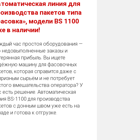
втоматическая линия для
оизводства пакетов типа
асовка», модели BS 1100
е в наличии!
ждый час простоя оборудования —
о недовыполненные заказы и
терянная прибыль. Вы ищете
дёжную машину для фасовочных
кетов, которая справится даже с
призным сырьём и не потребует
стого вмешательства оператора? У
с есть решение. Автоматическая
ния BS‑1100 для производства
кетов с донным швом уже есть на
аде и готова к отгрузке.