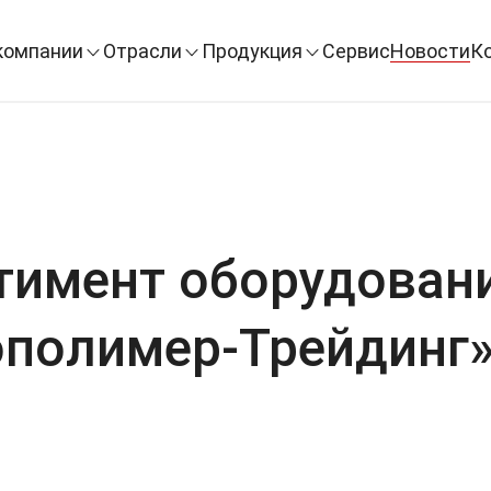
компании
Отрасли
Продукция
Сервис
Новости
К
имент оборудовани
полимер-Трейдинг»