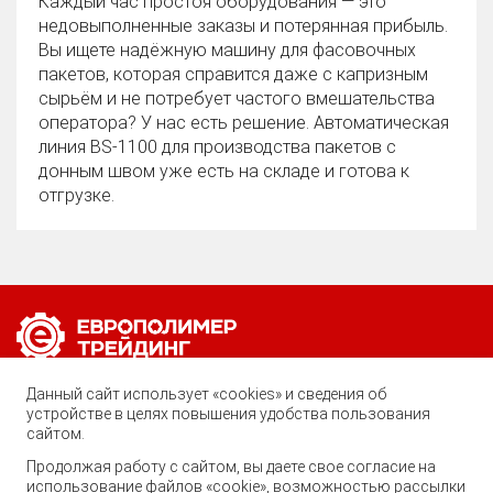
Каждый час простоя оборудования — это
недовыполненные заказы и потерянная прибыль.
Вы ищете надёжную машину для фасовочных
пакетов, которая справится даже с капризным
сырьём и не потребует частого вмешательства
оператора? У нас есть решение. Автоматическая
линия BS‑1100 для производства пакетов с
донным швом уже есть на складе и готова к
отгрузке.
Позвоните нам по любому вопросу:
Данный сайт использует «cookies» и сведения об
8 (800) 222-40-61
устройстве в целях повышения удобства пользования
сайтом.
Ростов-на-Дону, ул. Вавилова, 59
Продолжая работу с сайтом, вы даете свое согласие на
использование файлов «cookie», возможностью рассылки