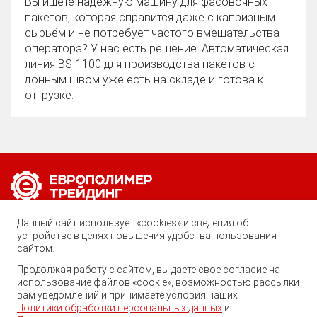
Вы ищете надёжную машину для фасовочных
пакетов, которая справится даже с капризным
сырьём и не потребует частого вмешательства
оператора? У нас есть решение. Автоматическая
линия BS‑1100 для производства пакетов с
донным швом уже есть на складе и готова к
отгрузке.
Позвоните нам по любому вопросу:
Данный сайт использует «cookies» и сведения об
8 (800) 222-40-61
устройстве в целях повышения удобства пользования
сайтом.
Ростов-на-Дону, ул. Вавилова, 59
Продолжая работу с сайтом, вы даете свое согласие на
использование файлов «cookie», возможностью рассылки
trade@ep-group.ru
вам уведомлений и принимаете условия наших
Политики обработки персональных данных
и