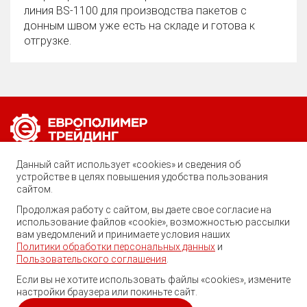
линия BS‑1100 для производства пакетов с
донным швом уже есть на складе и готова к
отгрузке.
Позвоните нам по любому вопросу:
Данный сайт использует «cookies» и сведения об
8 (800) 222-40-61
устройстве в целях повышения удобства пользования
сайтом.
Ростов-на-Дону, ул. Вавилова, 59
Продолжая работу с сайтом, вы даете свое согласие на
использование файлов «cookie», возможностью рассылки
trade@ep-group.ru
вам уведомлений и принимаете условия наших
Политики обработки персональных данных
и
Пользовательского соглашения
.
Если вы не хотите использовать файлы «cookies», измените
настройки браузера или покиньте сайт.
© 2010-2024. Европолимер-Трейдинг.