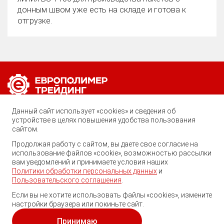
донным швом уже есть на складе и готова к
отгрузке.
Позвоните нам по любому вопросу:
Данный сайт использует «cookies» и сведения об
8 (800) 222-40-61
устройстве в целях повышения удобства пользования
сайтом.
Ростов-на-Дону, ул. Вавилова, 59
Продолжая работу с сайтом, вы даете свое согласие на
использование файлов «cookie», возможностью рассылки
trade@ep-group.ru
вам уведомлений и принимаете условия наших
Политики обработки персональных данных
и
Пользовательского соглашения
.
Если вы не хотите использовать файлы «cookies», измените
настройки браузера или покиньте сайт.
© 2010-2024. Европолимер-Трейдинг.
Все права защищены.
Принимаю