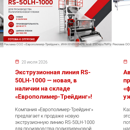
20 июля 2026
Экструзионная линия RS-
А
50LH-1000 — новая, в
пр
наличии на складе
«ф
«Европолимер-Трейдинг»!
уж
Компания «Европолимер-Трейдинг»
Ка
предлагает к продаже новую
эт
экструзионную линию RS-50LH-1000
по
для производства полиэтиленовой
на