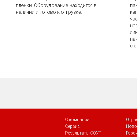
пленки. Оборудование находится в
па
наличии и готово к отгрузке.
ка
ча
на
ли
па
скл
О компании
Отра
Сервис
Ново
Результаты СОУТ
Гара