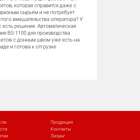
кетов, которая справится даже с
призным сырьём и не потребует
стого вмешательства оператора? У
с есть решение. Автоматическая
ния BS‑1100 для производства
кетов с донным швом уже есть на
аде и готова к отгрузке.
сли
Продукция
сти
Контакты
нтии
Лизинг