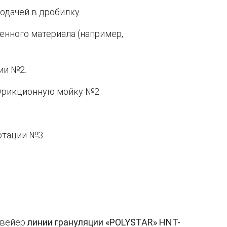
одачей в дробилку.
енного материала (например,
ии №2.
 Фрикционную мойку №2.
отации №3.
нвейер
линии грануляции «POLYSTAR» HNT-