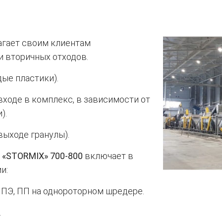
агает своим клиентам
и вторичных отходов.
дые пластики).
 входе в комплекс, в зависимости от
).
выходе гранулы).
е
«STORMIX» 700-800
включает в
и:
ПЭ, ПП на однороторном шредере.
.