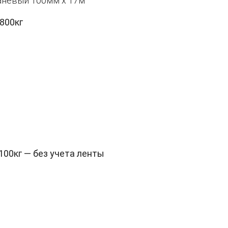
аневый 100мм х 17м
800кг
100кг — без учета ленты