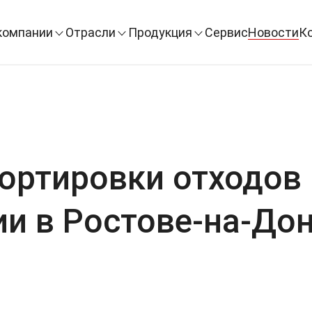
компании
Отрасли
Продукция
Сервис
Новости
К
сортировки отходов
ии в Ростове-на-Дон