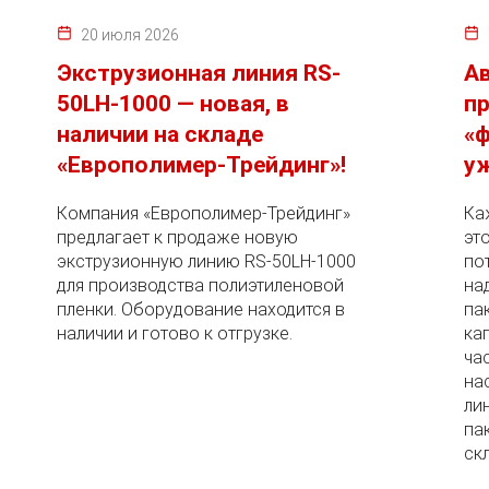
20 июля 2026
Экструзионная линия RS-
А
50LH-1000 — новая, в
пр
наличии на складе
«ф
«Европолимер-Трейдинг»!
уж
Компания «Европолимер-Трейдинг»
Ка
предлагает к продаже новую
эт
экструзионную линию RS-50LH-1000
по
для производства полиэтиленовой
на
пленки. Оборудование находится в
па
наличии и готово к отгрузке.
ка
ча
на
ли
па
скл