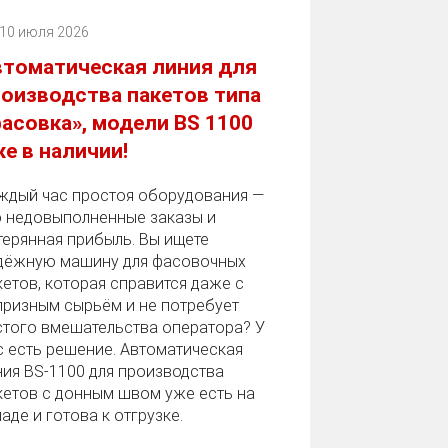
10 июля 2026
втоматическая линия для
оизводства пакетов типа
асовка», модели BS 1100
е в наличии!
ждый час простоя оборудования —
о недовыполненные заказы и
терянная прибыль. Вы ищете
дёжную машину для фасовочных
кетов, которая справится даже с
призным сырьём и не потребует
стого вмешательства оператора? У
с есть решение. Автоматическая
ния BS‑1100 для производства
кетов с донным швом уже есть на
аде и готова к отгрузке.