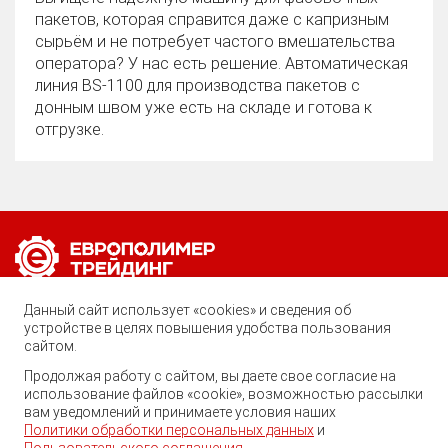
пакетов, которая справится даже с капризным
сырьём и не потребует частого вмешательства
оператора? У нас есть решение. Автоматическая
линия BS‑1100 для производства пакетов с
донным швом уже есть на складе и готова к
отгрузке.
Позвоните нам по любому вопросу:
Данный сайт использует «cookies» и сведения об
8 (800) 222-40-61
устройстве в целях повышения удобства пользования
сайтом.
Ростов-на-Дону, ул. Вавилова, 59
Продолжая работу с сайтом, вы даете свое согласие на
использование файлов «cookie», возможностью рассылки
trade@ep-group.ru
вам уведомлений и принимаете условия наших
Политики обработки персональных данных
и