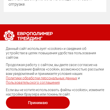
отгрузке.
Позвоните нам по любому вопросу:
Данный сайт использует «cookies» и сведения об
8 (800) 222-40-61
устройстве в целях повышения удобства пользования
сайтом.
Ростов-на-Дону, ул. Вавилова, 59
Продолжая работу с сайтом, вы даете свое согласие на
использование файлов «cookie», возможностью рассылки
trade@ep-group.ru
вам уведомлений и принимаете условия наших
Политики обработки персональных данных
и
Пользовательского соглашения
.
Если вы не хотите использовать файлы «cookies», измените
настройки браузера или покиньте сайт.
© 2010-2024. Европолимер-Трейдинг.
Все права защищены.
Принимаю
Политика обработки персональных данных
и