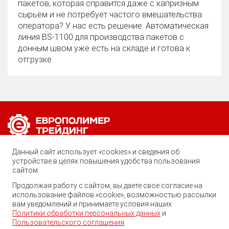
пакетов, которая справится даже с капризным
сырьём и не потребует частого вмешательства
оператора? У нас есть решение. Автоматическая
линия BS‑1100 для производства пакетов с
донным швом уже есть на складе и готова к
отгрузке.
Позвоните нам по любому вопросу:
Данный сайт использует «cookies» и сведения об
8 (800) 222-40-61
устройстве в целях повышения удобства пользования
сайтом.
Ростов-на-Дону, ул. Вавилова, 59
Продолжая работу с сайтом, вы даете свое согласие на
использование файлов «cookie», возможностью рассылки
trade@ep-group.ru
вам уведомлений и принимаете условия наших
Политики обработки персональных данных
и
Пользовательского соглашения
.