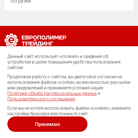
отгрузке.
Позвоните нам по любому вопросу:
Данный сайт использует «cookies» и сведения об
8 (800) 222-40-61
устройстве в целях повышения удобства пользования
сайтом.
Ростов-на-Дону, ул. Вавилова, 59
Продолжая работу с сайтом, вы даете свое согласие на
использование файлов «cookie», возможностью рассылки
trade@ep-group.ru
вам уведомлений и принимаете условия наших
Политики обработки персональных данных
и
Пользовательского соглашения
.
Если вы не хотите использовать файлы «cookies», измените
настройки браузера или покиньте сайт.
© 2010-2024. Европолимер-Трейдинг.
Все права защищены.
Принимаю
Политика обработки персональных данных
и
пользовательское соглашение
.