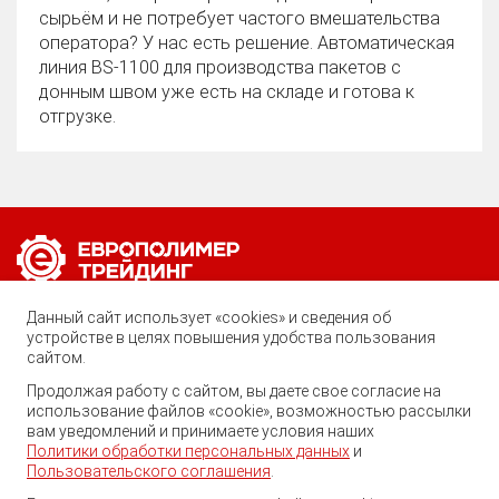
сырьём и не потребует частого вмешательства
оператора? У нас есть решение. Автоматическая
линия BS‑1100 для производства пакетов с
донным швом уже есть на складе и готова к
отгрузке.
Позвоните нам по любому вопросу:
Данный сайт использует «cookies» и сведения об
8 (800) 222-40-61
устройстве в целях повышения удобства пользования
сайтом.
Ростов-на-Дону, ул. Вавилова, 59
Продолжая работу с сайтом, вы даете свое согласие на
использование файлов «cookie», возможностью рассылки
trade@ep-group.ru
вам уведомлений и принимаете условия наших
Политики обработки персональных данных
и
Пользовательского соглашения
.