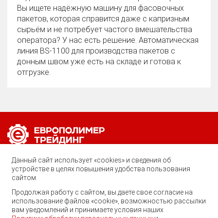
Вы ищете надёжную машину для фасовочных
пакетов, которая справится даже с капризным
сырьём и не потребует частого вмешательства
оператора? У нас есть решение. Автоматическая
линия BS‑1100 для производства пакетов с
донным швом уже есть на складе и готова к
отгрузке.
Позвоните нам по любому вопросу:
Данный сайт использует «cookies» и сведения об
8 (800) 222-40-61
устройстве в целях повышения удобства пользования
сайтом.
Ростов-на-Дону, ул. Вавилова, 59
Продолжая работу с сайтом, вы даете свое согласие на
Георгий
использование файлов «cookie», возможностью рассылки
trade@ep-group.ru
Здравствуйте! Готов помочь
вам уведомлений и принимаете условия наших
Вам. Напишите мне, если у