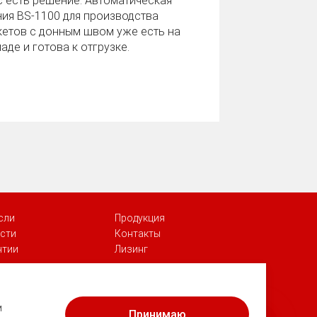
с есть решение. Автоматическая
ния BS‑1100 для производства
кетов с донным швом уже есть на
аде и готова к отгрузке.
сли
Продукция
сти
Контакты
нтии
Лизинг
Георгий
Здравствуйте! Готов помочь Вам.
м
Принимаю
Напишите мне, если у Вас появятся