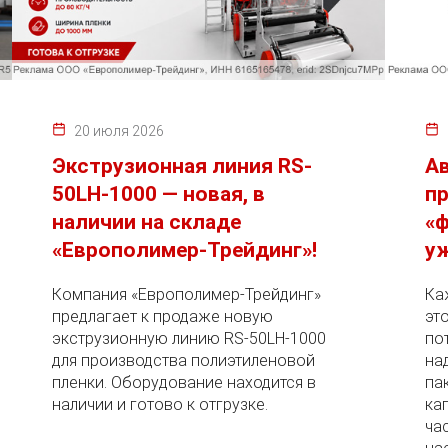
20 июля 2026
Экструзионная линия RS-
А
50LH-1000 — новая, в
пр
наличии на складе
«ф
«Европолимер-Трейдинг»!
уж
Компания «Европолимер-Трейдинг»
Ка
предлагает к продаже новую
эт
экструзионную линию RS-50LH-1000
по
для производства полиэтиленовой
на
пленки. Оборудование находится в
па
наличии и готово к отгрузке.
ка
ча