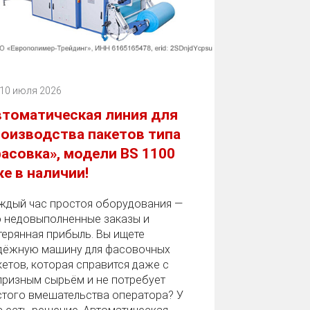
10 июля 2026
втоматическая линия для
оизводства пакетов типа
асовка», модели BS 1100
е в наличии!
ждый час простоя оборудования —
о недовыполненные заказы и
терянная прибыль. Вы ищете
дёжную машину для фасовочных
кетов, которая справится даже с
призным сырьём и не потребует
стого вмешательства оператора? У