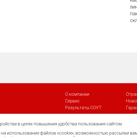
на
ли
па
скл
О компании
Отра
Сервис
Ново
Результаты СОУТ
Гара
стройстве в целях повышения удобства пользования сайтом.
ие на использование файлов «cookie», возможностью рассылки ва