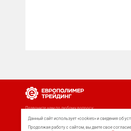
Позвоните нам по любому вопросу:
8 (800) 222-40-61
Данный сайт использует «cookies» и сведения об у
Продолжая работу с сайтом, вы даете свое соглас
Ростов-на-Дону, ул. Вавилова, 59