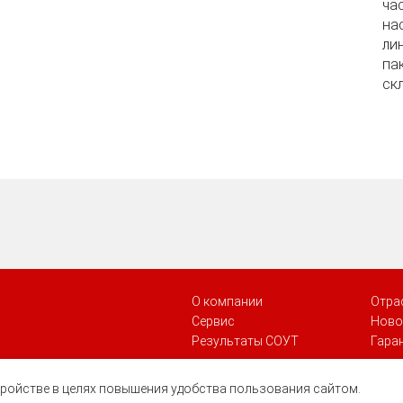
ча
на
ли
па
скл
О компании
Отра
Сервис
Ново
Результаты СОУТ
Гара
стройстве в целях повышения удобства пользования сайтом.