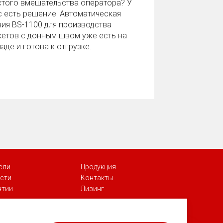
стого вмешательства оператора? У
с есть решение. Автоматическая
ния BS‑1100 для производства
кетов с донным швом уже есть на
аде и готова к отгрузке.
сли
Продукция
сти
Контакты
нтии
Лизинг
Георгий