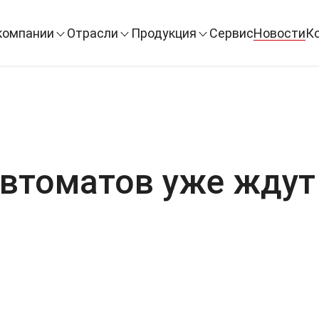
компании
Отрасли
Продукция
Сервис
Новости
К
втоматов уже ждут 