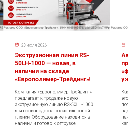
20 июля 2026
Экструзионная линия RS-
А
50LH-1000 — новая, в
пр
наличии на складе
«ф
«Европолимер-Трейдинг»!
уж
Компания «Европолимер-Трейдинг»
Ка
предлагает к продаже новую
эт
экструзионную линию RS-50LH-1000
по
для производства полиэтиленовой
на
пленки. Оборудование находится в
па
наличии и готово к отгрузке.
ка