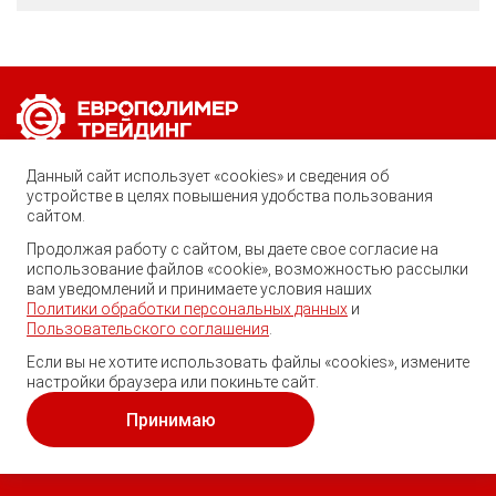
Позвоните нам по любому вопросу:
Данный сайт использует «cookies» и сведения об
8 (800) 222-40-61
устройстве в целях повышения удобства пользования
сайтом.
Ростов-на-Дону, ул. Вавилова, 59
Продолжая работу с сайтом, вы даете свое согласие на
использование файлов «cookie», возможностью рассылки
trade@ep-group.ru
вам уведомлений и принимаете условия наших
Политики обработки персональных данных
и
Пользовательского соглашения
.
Если вы не хотите использовать файлы «cookies», измените
настройки браузера или покиньте сайт.
© 2010-2024. Европолимер-Трейдинг.
Все права защищены.
Принимаю
Политика обработки персональных данных
и
пользовательское соглашение
.