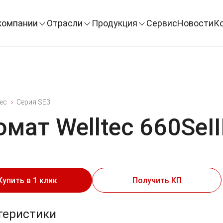
компании
Отрасли
Продукция
Сервис
Новости
К
tec
Серия SE3
мат Welltec 660Se
Купить в 1 клик
Получить КП
теристики