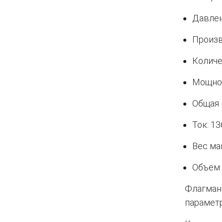
Давлен
Произв
Количе
Мощнос
Общая 
Ток: 13
Вес ма
Объем 
Флагман
парамет