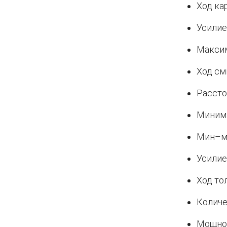
Ход ка
Усилие
Максим
Ход см
Рассто
Минима
Мин–ма
Усилие
Ход то
Количе
Мощнос