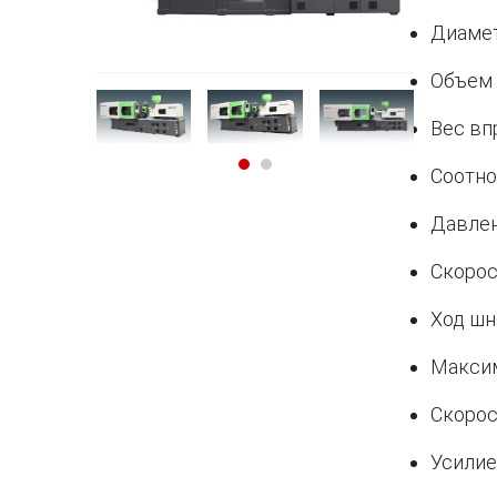
Диамет
Объем 
Вес впр
Соотнош
Давлен
Скорос
Ход шн
Максим
Скорост
Усилие