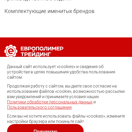
Комплектующие именитых брендов.
Позвоните нам по любому вопросу:
Данный сайт использует «cookies» и сведения об
8 (800) 222-40-61
устройстве в целях повышения удобства пользования
сайтом.
Ростов-на-Дону, ул. Вавилова, 59
Продолжая работу с сайтом, вы даете свое согласие на
использование файлов «cookie», возможностью рассылки
trade@ep-group.ru
вам уведомлений и принимаете условия наших
Политики обработки персональных данных
и
Пользовательского соглашения
.
Если вы не хотите использовать файлы «cookies», измените
настройки браузера или покиньте сайт.
© 2010-2024. Европолимер-Трейдинг.
Все права защищены.
Принимаю