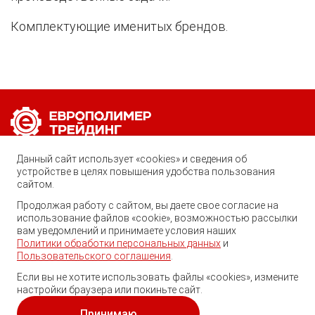
Комплектующие именитых брендов.
Позвоните нам по любому вопросу:
Данный сайт использует «cookies» и сведения об
8 (800) 222-40-61
устройстве в целях повышения удобства пользования
сайтом.
Ростов-на-Дону, ул. Вавилова, 59
Продолжая работу с сайтом, вы даете свое согласие на
использование файлов «cookie», возможностью рассылки
trade@ep-group.ru
вам уведомлений и принимаете условия наших
Политики обработки персональных данных
и
Пользовательского соглашения
.
Если вы не хотите использовать файлы «cookies», измените
настройки браузера или покиньте сайт.
© 2010-2024. Европолимер-Трейдинг.
Все права защищены.
Принимаю