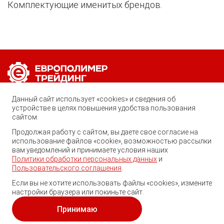
Комплектующие именитых брендов.
Позвоните нам по любому вопросу:
Данный сайт использует «cookies» и сведения об
8 (800) 222-40-61
устройстве в целях повышения удобства пользования
сайтом.
Ростов-на-Дону, ул. Вавилова, 59
Продолжая работу с сайтом, вы даете свое согласие на
использование файлов «cookie», возможностью рассылки
trade@ep-group.ru
вам уведомлений и принимаете условия наших
Политики обработки персональных данных
и
Пользовательского соглашения
.
Если вы не хотите использовать файлы «cookies», измените
настройки браузера или покиньте сайт.
© 2010-2024. Европолимер-Трейдинг.
Все права защищены.
Принимаю
Политика обработки персональных данных
и