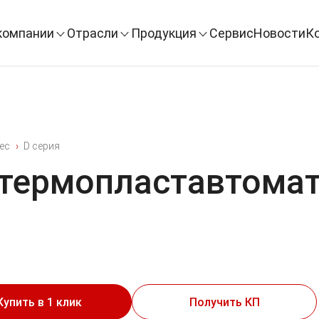
компании
Отрасли
Продукция
Сервис
Новости
К
tec
D серия
термопластавтомат 
Купить в 1 клик
Получить КП