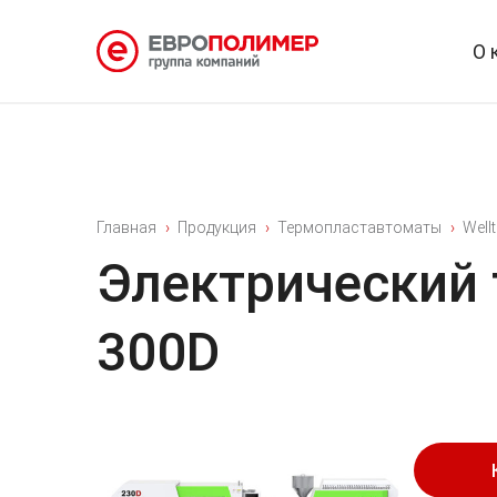
О 
Главная
Продукция
Термопластавтоматы
Well
Электрический 
300D