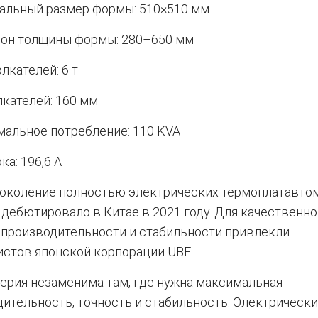
льный размер формы: 510×510 мм
он толщины формы: 280–650 мм
лкателей: 6 т
лкателей: 160 мм
альное потребление: 110 KVA
ка: 196,6 A
поколение полностью электрических термоплатавто
ебютировало в Китае в 2021 году. Для качественно
 производительности и стабильности привлекли
истов японской корпорации UBE.
ерия незаменима там, где нужна максимальная
ительность, точность и стабильность. Электрическ