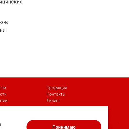
дицинских
ков
ки.
сли
Продукция
сти
Контакты
нтии
Лизинг
Георгий
Здравствуйте! Готов помочь Вам.
м
Принимаю
Напишите мне, если у Вас появятся