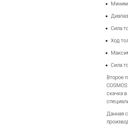
Минима
Диапаз
Сила то
Ход то
Максим
Сила то
Второе 
COSMOS д
скачка в
специал
Данная с
производ