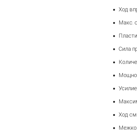
Ход вп
Макс. 
Пластиф
Сила п
Количе
Мощнос
Усилие
Максим
Ход см
Межкол