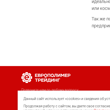
идеально
или косм
Так же п
предпри
Позвоните нам по любому вопросу:
8 (800) 222-40-61
Данный сайт использует «cookies» и сведения об у
Ростов-на-Дону, ул. Вавилова, 59
Продолжая работу с сайтом, вы даете свое соглас