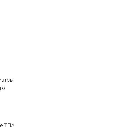
матов
го
ие ТПА