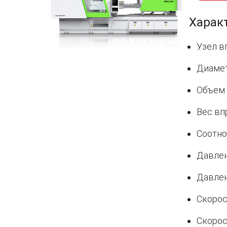
Харак
Узел в
Диамет
Объем 
Вес впр
Соотнош
Давлен
Давлен
Скорос
Скорос