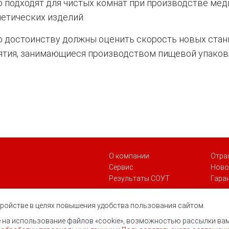
 подходят для чистых комнат при производстве ме
етических изделий.
о достоинству должны оценить скорость новых стан
ятия, занимающиеся производством пищевой упаков
О компании
Отра
Сервис
Ново
Результаты СОУТ
Гара
стройстве в целях повышения удобства пользования сайтом.
ие на использование файлов «cookie», возможностью рассылки ва