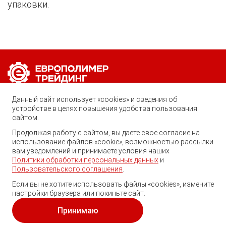
упаковки.
Позвоните нам по любому вопросу:
Данный сайт использует «cookies» и сведения об
8 (800) 222-40-61
устройстве в целях повышения удобства пользования
сайтом.
Ростов-на-Дону, ул. Вавилова, 59
Продолжая работу с сайтом, вы даете свое согласие на
использование файлов «cookie», возможностью рассылки
trade@ep-group.ru
вам уведомлений и принимаете условия наших
Политики обработки персональных данных
и
Пользовательского соглашения
.
Если вы не хотите использовать файлы «cookies», измените
настройки браузера или покиньте сайт.
© 2010-2024. Европолимер-Трейдинг.
Все права защищены.
Принимаю
Политика обработки персональных данных
и